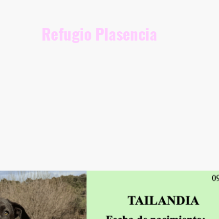
Refugio Plasencia
opción
Nuestros perretes
Nuestra Lista de Deseo
Quiénes somos
Documentación legal
Aviso leg