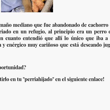
amaño mediano que fue abandonado de cachorro e
iado en un refugio, al principio era un perro 
n cuanto entendió que allí lo único que iba a 
n y enérgico muy cariñoso que está deseando ju
oportunidad?
rlo en tu "perriahijado" en el siguiente enlace!