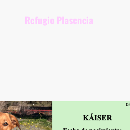
Refugio Plasencia
opción
Nuestros perretes
Nuestra Lista de Deseo
Quiénes somos
Documentación legal
Aviso leg