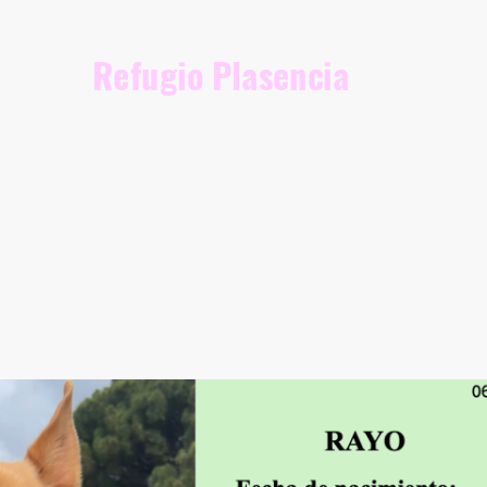
Refugio Plasencia
opción
Nuestros perretes
Nuestra Lista de Deseo
Quiénes somos
Documentación legal
Aviso leg